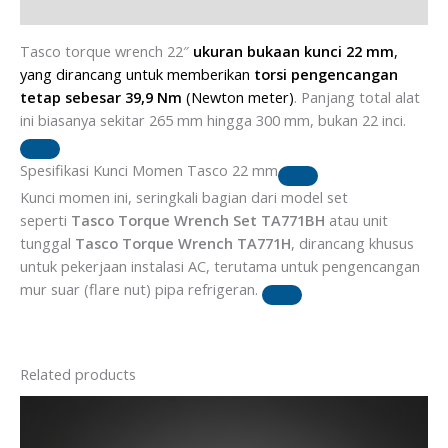
Brand
Tasco torque wrench 22″
ukuran bukaan kunci 22 mm
,
yang dirancang untuk memberikan
torsi pengencangan
tetap sebesar 39,9 Nm
(Newton meter)
. Panjang total alat
ini biasanya sekitar 265 mm hingga 300 mm, bukan 22 inci.
Spesifikasi Kunci Momen Tasco 22 mm
Kunci momen ini, seringkali bagian dari model set
seperti
Tasco Torque Wrench Set TA771BH
atau unit
tunggal
Tasco Torque Wrench TA771H
, dirancang khusus
untuk pekerjaan instalasi AC, terutama untuk pengencangan
mur suar (flare nut) pipa refrigeran.
Related products