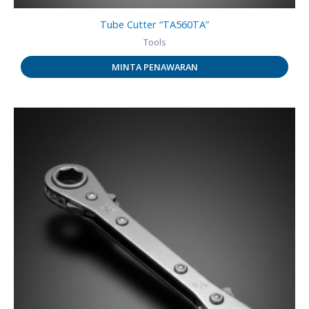
Tube Cutter “TA560TA”
Tools
MINTA PENAWARAN