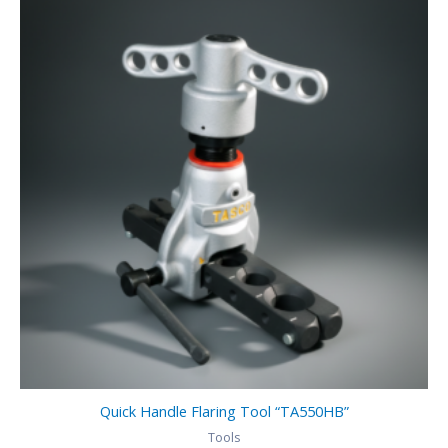
Quick Handle Flaring Tool “TA550HB”
Tools