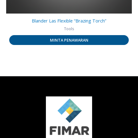
Blander Las Flexible “Brazing Torch”
Tools
MINTA PENAWARAN