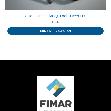
Quick Handle Flaring Tool “TA550HB”
Tools
MINTA PENAWARAN